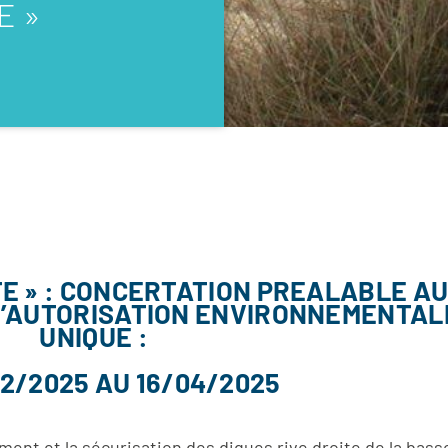
E »
TE » : CONCERTATION PREALABLE A
D’AUTORISATION ENVIRONNEMENTAL
UNIQUE :
02/2025 AU 16/04/2025
ent et la sécurisation des digues rive droite de la basse