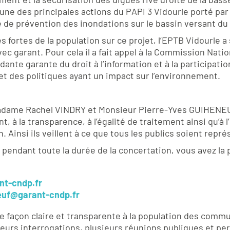
 une des principales actions du PAPI 3 Vidourle porté par
 de prévention des inondations sur le bassin versant du
 fortes de la population sur ce projet, l’EPTB Vidourle 
ec garant. Pour cela il a fait appel à la Commission Nati
ante garante du droit à l’information et à la participatio
 et des politiques ayant un impact sur l’environnement.
adame Rachel VINDRY et Monsieur Pierre-Yves GUIHENEU
t, à la transparence, à l’égalité de traitement ainsi qu’à 
n. Ainsi ils veillent à ce que tous les publics soient rep
c pendant toute la durée de la concertation, vous avez la p
nt-cndp.fr
euf@garant-cndp.fr
 de façon claire et transparente à la population des co
leurs interrogations, plusieurs réunions publiques et 