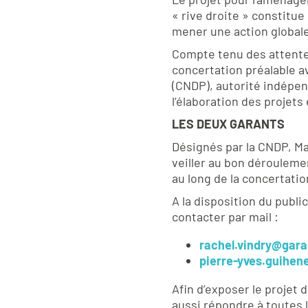
« rive droite » constitue
mener une action globale
Compte tenu des attentes
concertation préalable av
(CNDP), autorité indépend
l’élaboration des projets
LES DEUX GARANTS
Désignés par la CNDP, M
veiller au bon déroulemen
au long de la concertatio
A la disposition du publi
contacter par mail :
rachel.vindry@gara
pierre-yves.guihen
Afin d’exposer le projet
aussi répondre à toutes 