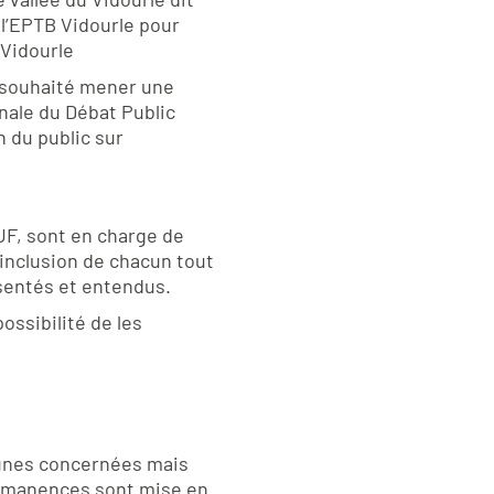
 l’EPTB Vidourle pour
 Vidourle
a souhaité mener une
onale du Débat Public
n du public sur
F, sont en charge de
l’inclusion de chacun tout
résentés et entendus.
ossibilité de les
mmunes concernées mais
permanences sont mise en