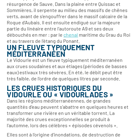
résurgence de Sauve. Dans la plaine entre Quissac et
Sommières, il serpente au milieu des massifs de chênes
verts, avant de s’engouffrer dans le massif calcaire de la
Roque d’Aubais. Il est ensuite endigué sur la majeure
partie du linéaire entre l’autoroute A9 et ses deux
débouchés en mer : par le
chenal
maritime du Grau du Roi
et au travers de l’étang du Ponant.
UN FLEUVE TYPIQUEMENT
MÉDITERRANÉEN
Le Vidourle est un fleuve typiquement méditerranéen
aux crues soudaines et aux étiages (périodes de basses
eaux) estivaux très sévères. En été, le débit peut être
très faible, de l’ordre de quelques litres par seconde.
LES CRUES HISTORIQUES DU
VIDOURLE OU « VIDOURLADES »
Dans les régions méditerranéennes, de grandes
quantités d’eau peuvent s’abattre en quelques heures et
transformer une rivière en un véritable torrent. La
majorité des crues exceptionnelles se produit à
l’automne, lors des célèbres « épisodes cévenols »
.
Elles sont à l’origine d’inondations, de destruction de