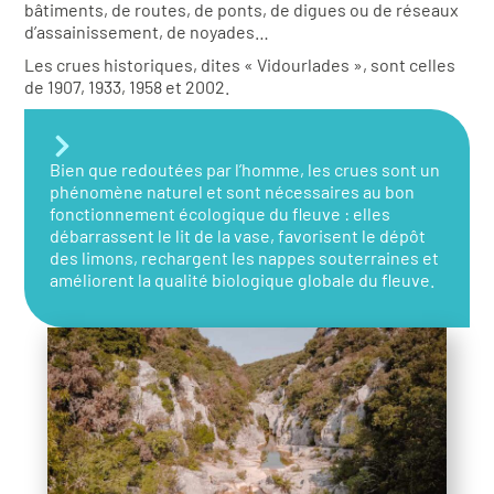
bâtiments, de routes, de ponts, de digues ou de réseaux
d’assainissement, de noyades…
Les crues historiques, dites « Vidourlades », sont celles
de 1907, 1933, 1958 et 2002.
Bien que redoutées par l’homme, les crues sont un
phénomène naturel et sont nécessaires au bon
fonctionnement écologique du fleuve : elles
débarrassent le lit de la vase, favorisent le dépôt
des limons, rechargent les nappes souterraines et
améliorent la qualité biologique globale du fleuve.