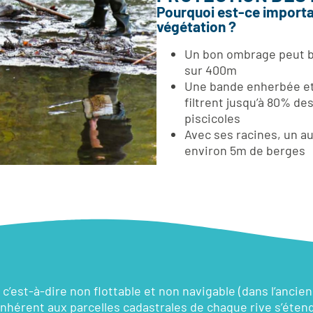
Pourquoi est-ce importan
végétation ?
Un bon ombrage peut ba
sur 400m
Une bande enherbée et 
filtrent jusqu’à 80% de
piscicoles
Avec ses racines, un a
environ 5m de berges
c’est-à-dire non flottable et non navigable (dans l’ancie
inhérent aux parcelles cadastrales de chaque rive s’éten