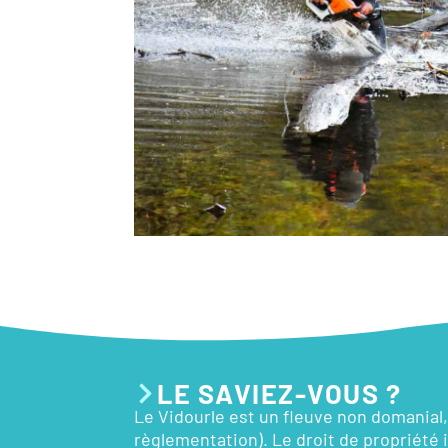
LE SAVIEZ-VOUS ?
Le Vidourle est un fleuve non domanial, 
règlementation). Le droit de propriété 