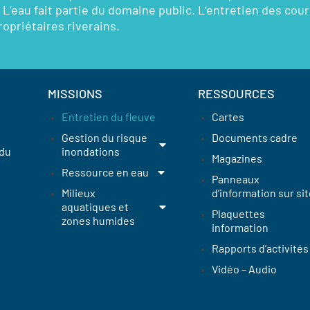
 L’eau fait partie du domaine public. L’entretien des cou
priétaires riverains.
MISSIONS
RESSOURCES
Entretien du fleuve
Cartes
Gestion du risque
Documents cadre
 du
inondations
Magazines
Ressource en eau
Panneaux
Milieux
d’information sur sit
aquatiques et
Plaquettes
zones humides
information
Rapports d’activités
Vidéo – Audio