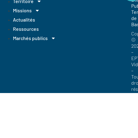
Territoire
Pub
Missions
Ter
de
Actualités
Ba
Ressources
Co
Marchés publics
©
20
–
EP
Vi
–
To
dro
ré
Me
lég
Pol
de
con
Acc
pa