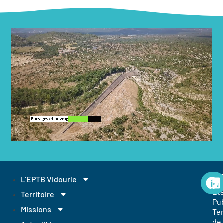
EP
L’EPTB Vidourle
Et
Territoire
Pub
Missions
Ter
de