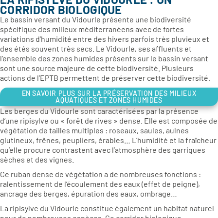
CORRIDOR BIOLOGIQUE
Le bassin versant du Vidourle présente une biodiversité
spécifique des milieux méditerranéens avec de fortes
variations d’humidité entre des hivers parfois très pluvieux et
des étés souvent très secs. Le Vidourle, ses affluents et
l’ensemble des zones humides présents sur le bassin versant
sont une source majeure de cette biodiversité. Plusieurs
actions de l’EPTB permettent de préserver cette biodiversité.
EN SAVOIR PLUS SUR LA PRÉSERVATION DES MILIEUX
AQUATIQUES ET ZONES HUMIDES
Les berges du Vidourle sont caractérisées par la présence
d’une ripisylve ou « forêt de rives » dense. Elle est composée de
végétation de tailles multiples : roseaux, saules, aulnes
glutineux, frênes, peupliers, érables… L’humidité et la fraîcheur
qu’elle procure contrastent avec l’atmosphère des garrigues
sèches et des vignes.
Ce ruban dense de végétation a de nombreuses fonctions :
ralentissement de l’écoulement des eaux (effet de peigne),
ancrage des berges, épuration des eaux, ombrage…
La ripisylve du Vidourle constitue également un habitat naturel
pour de nombreuses espèces. Ce corridor biologique