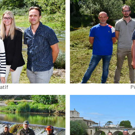
atif
P