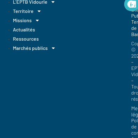
EP
L’EPTB Vidourle
Et
Territoire
Pub
Missions
Ter
de
Actualités
Ba
Ressources
Co
Marchés publics
©
20
–
EP
Vi
–
To
dro
ré
Me
lég
Pol
de
con