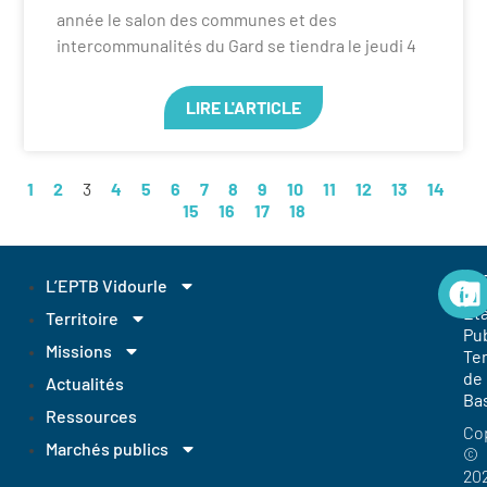
année le salon des communes et des
intercommunalités du Gard se tiendra le jeudi 4
LIRE L'ARTICLE
1
2
3
4
5
6
7
8
9
10
11
12
13
14
15
16
17
18
EP
L’EPTB Vidourle
Et
Territoire
Pub
Missions
Ter
de
Actualités
Ba
Ressources
Co
Marchés publics
©
20