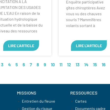
INCITATION A LA
Enquête participative
LIMITATION DES USAGES
gîtes chiroptères Avez
E L’EAU En raison de la
vous vu des chauves
ituation hydrologique
souris ? Mammifères
ctuelle et de la baisse du
volants sortant à
niveau des ressources
LIRE L'ARTICLE
LIRE L'ARTICLE
3
4
5
6
7
8
9
10
11
12
13
14
15
16
MISSIONS
RESSOURCES
Entretien du fleuve
Cartes
Gestion du risque
Documents cadre