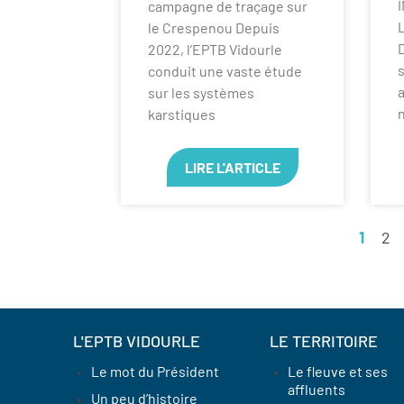
campagne de traçage sur
le Crespenou Depuis
D
2022, l’EPTB Vidourle
s
conduit une vaste étude
a
sur les systèmes
karstiques
LIRE L'ARTICLE
1
2
L'EPTB VIDOURLE
LE TERRITOIRE
Le mot du Président
Le fleuve et ses
affluents
Un peu d’histoire