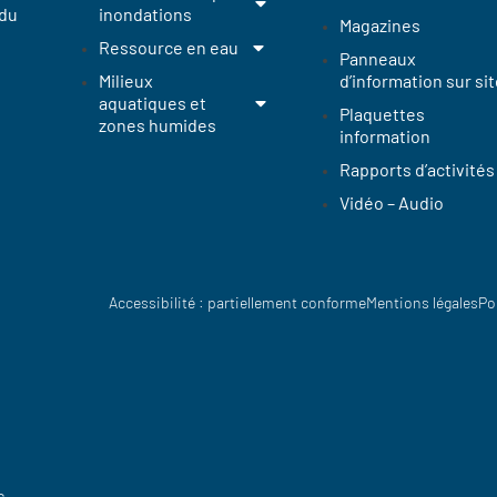
 du
inondations
Magazines
Ressource en eau
Panneaux
Milieux
d’information sur sit
aquatiques et
Plaquettes
zones humides
information
Rapports d’activités
Vidéo – Audio
Accessibilité : partiellement conforme
Mentions légales
Po
s