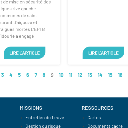
t de mise en sécurité des
igues rive gauche –
communes de saint
aurent d’aigouze et
d’aigues mortes L’EPTB
Vidourle a engagé
LIRE L'ARTICLE
LIRE L'ARTICLE
3
4
5
6
7
8
9
10
11
12
13
14
15
16
MISSIONS
RESSOURCES
Entretien du fleuve
Cartes
Gestion du risque
Documents cadre