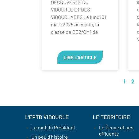
e
DECOUVERTE DU
d
VIDOURLE ET DES
VIDOURLADES Le lundi 31
l
mars 2025 au matin, la
classe de CE2/CM1 de
LIRE L'ARTICLE
1
2
L'EPTB VIDOURLE
LE TERRITOIRE
Le mot du Président
Le fleuve et ses
affluents
Un peu d’histoire