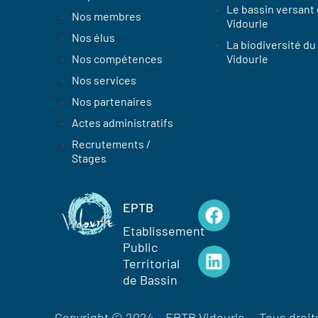
Le bassin versant
Nos membres
Vidourle
Nos élus
La biodiversité du
Nos compétences
Vidourle
Nos services
Nos partenaires
Actes administratifs
Recrutements /
Stages
EPTB
Etablissement
Public
Territorial
de Bassin
Copyright © 2024 – EPTB Vidourle – Tous droit