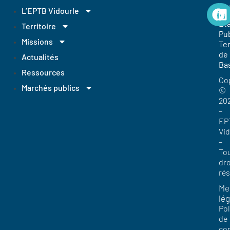
EP
L’EPTB Vidourle
Et
Territoire
Pub
Missions
Ter
de
Actualités
Ba
Ressources
Co
Marchés publics
©
20
–
EP
Vi
–
To
dro
ré
Me
lég
Pol
de
con