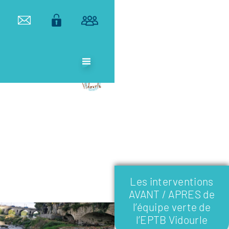
ETABLISSEMENT
PUBLIC
TERRITORIAL
DE BASSIN DU
VIDOURLE
Les interventions
AVANT / APRES de
l’équipe verte de
l’EPTB Vidourle