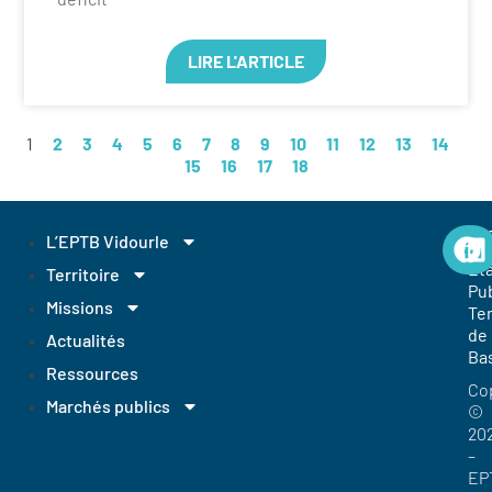
LIRE L'ARTICLE
1
2
3
4
5
6
7
8
9
10
11
12
13
14
15
16
17
18
EP
L’EPTB Vidourle
Et
Territoire
Pub
Missions
Ter
de
Actualités
Ba
Ressources
Co
Marchés publics
©
20
–
EP