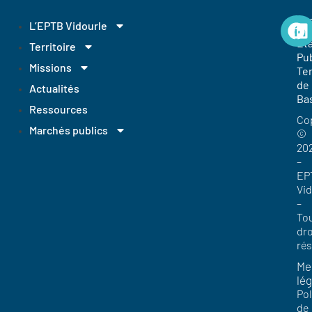
EP
L’EPTB Vidourle
Et
Territoire
Pub
Missions
Ter
de
Actualités
Ba
Ressources
Co
Marchés publics
©
20
–
EP
Vi
–
To
dro
ré
Me
lég
Pol
de