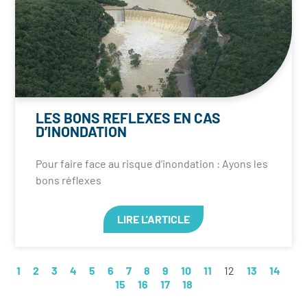
LES BONS REFLEXES EN CAS
D’INONDATION
Pour faire face au risque d’inondation : Ayons les
bons réflexes
LIRE L'ARTICLE
1
2
3
4
5
6
7
8
9
10
11
12
13
14
15
16
17
18