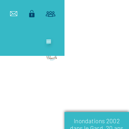
ETABLISSEMENT
PUBLIC
TERRITORIAL
DE BASSIN DU
VIDOURLE
Inondations 2002
dans le Gard, 20 ans