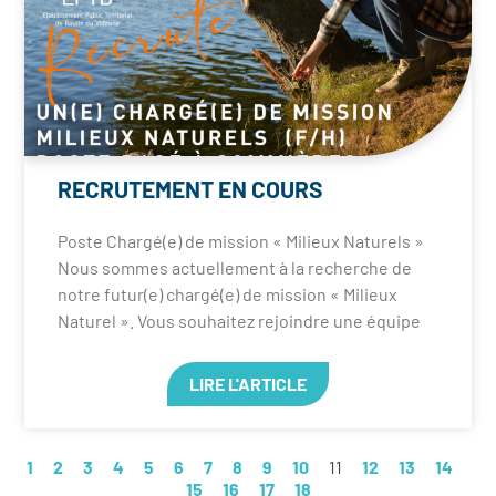
RECRUTEMENT EN COURS
Poste Chargé(e) de mission « Milieux Naturels »
Nous sommes actuellement à la recherche de
notre futur(e) chargé(e) de mission « Milieux
Naturel ». Vous souhaitez rejoindre une équipe
LIRE L'ARTICLE
1
2
3
4
5
6
7
8
9
10
11
12
13
14
15
16
17
18