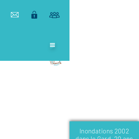
ETABLISSEMENT
PUBLIC
TERRITORIAL
DE BASSIN DU
VIDOURLE
Inondations 2002
dans le Gard, 20 ans