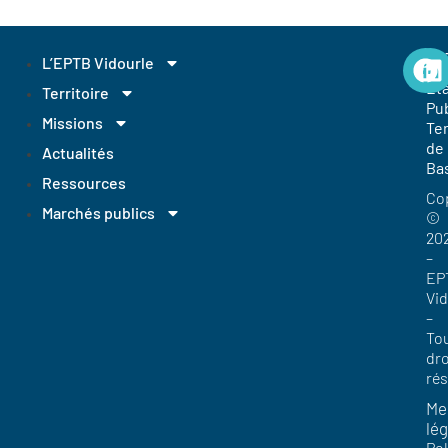
EP
L’EPTB Vidourle
Et
Territoire
Pub
Missions
Ter
de
Actualités
Ba
Ressources
Co
Marchés publics
©
20
–
EP
Vi
–
To
dro
ré
Me
lég
Pol