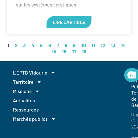
sur les systèmes karstiques
LIRE L'ARTICLE
1
2
3
4
5
6
7
8
9
10
11
12
13
14
15
16
17
18
EP
L’EPTB Vidourle
Et
Territoire
Pub
Missions
Ter
de
Actualités
Ba
Ressources
Co
Marchés publics
©
20
–