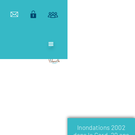
ETABLISSEMENT
PUBLIC
TERRITORIAL
DE BASSIN DU
VIDOURLE
Inondations 2002
dans le Gard, 20 ans