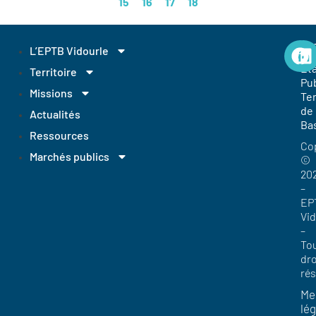
15
16
17
18
EP
L’EPTB Vidourle
Et
Territoire
Pub
Missions
Ter
de
Actualités
Ba
Ressources
Co
Marchés publics
©
20
–
EP
Vi
–
To
dro
ré
Me
lég