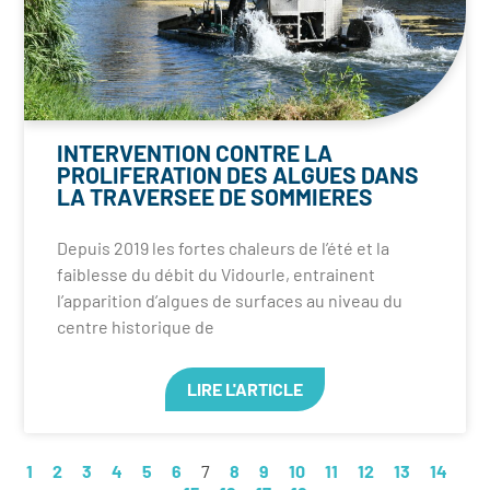
INTERVENTION CONTRE LA
PROLIFERATION DES ALGUES DANS
LA TRAVERSEE DE SOMMIERES
Depuis 2019 les fortes chaleurs de l’été et la
faiblesse du débit du Vidourle, entrainent
l’apparition d’algues de surfaces au niveau du
centre historique de
LIRE L'ARTICLE
1
2
3
4
5
6
7
8
9
10
11
12
13
14