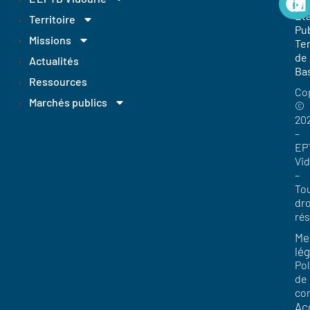
Et
Territoire
Pub
Missions
Ter
de
Actualités
Ba
Ressources
Co
Marchés publics
©
20
–
EP
Vi
–
To
dro
ré
Me
lég
Pol
de
con
Acc