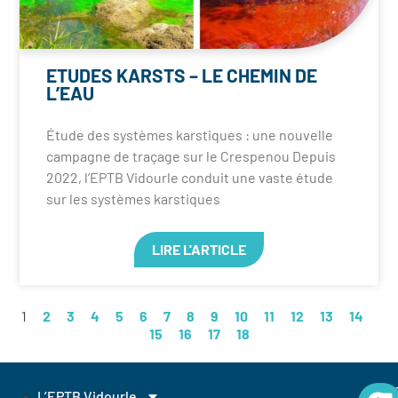
ETUDES KARSTS – LE CHEMIN DE
L’EAU
Étude des systèmes karstiques : une nouvelle
campagne de traçage sur le Crespenou Depuis
2022, l’EPTB Vidourle conduit une vaste étude
sur les systèmes karstiques
LIRE L'ARTICLE
1
2
3
4
5
6
7
8
9
10
11
12
13
14
15
16
17
18
EP
L’EPTB Vidourle