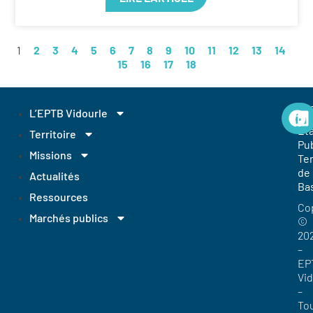
1
2
3
4
5
6
7
8
9
10
11
12
13
14
15
16
17
18
EP
L’EPTB Vidourle
Et
Territoire
Pub
Missions
Ter
de
Actualités
Ba
Ressources
Co
Marchés publics
©
20
–
EP
Vi
–
To