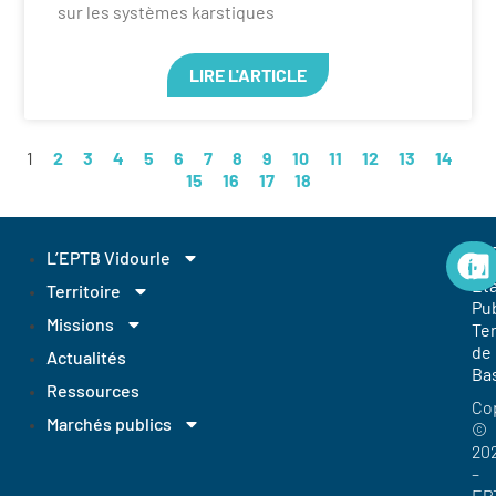
sur les systèmes karstiques
LIRE L'ARTICLE
1
2
3
4
5
6
7
8
9
10
11
12
13
14
15
16
17
18
EP
L’EPTB Vidourle
Et
Territoire
Pub
Missions
Ter
de
Actualités
Ba
Ressources
Co
Marchés publics
©
20
–
EP