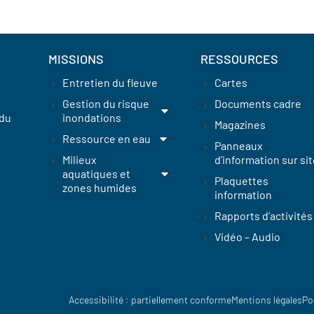
MISSIONS
RESSOURCES
Entretien du fleuve
Cartes
Gestion du risque
Documents cadre
 du
inondations
Magazines
Ressource en eau
Panneaux
Milieux
d’information sur sit
aquatiques et
Plaquettes
zones humides
information
Rapports d’activités
Vidéo – Audio
Accessibilité : partiellement conforme
Mentions légales
Po