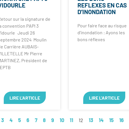
VIDOURLE
REFLEXES EN CAS
D’INONDATION
etour sur la signature de
Pour faire face au risque
a convention PAPI 3
d’inondation : Ayons les
Vidourle Jeudi 26
bons réflexes
septembre 2024 Moulin
de Carrière AUBAIS-
VILLETELLE Mr Pierre
MARTINEZ, Président de
l’EPTB
LIRE L'ARTICLE
LIRE L'ARTICLE
3
4
5
6
7
8
9
10
11
12
13
14
15
16