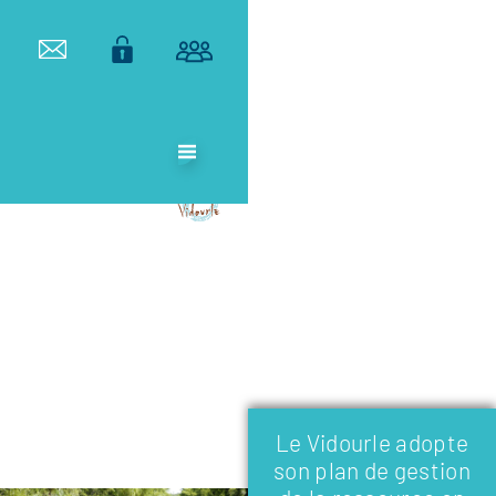
ETABLISSEMENT
PUBLIC
TERRITORIAL
DE BASSIN DU
VIDOURLE
Le Vidourle adopte
son plan de gestion