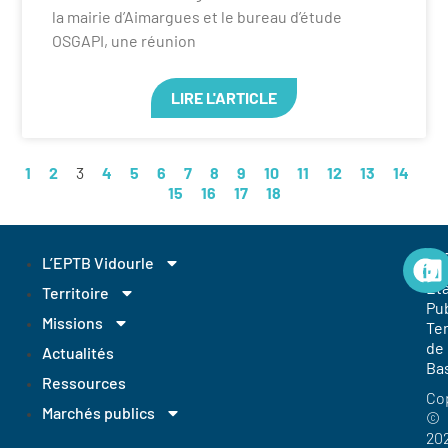
la mairie d’Aimargues et le bureau d’étude
OSGAPI, une réunion
LIRE L'ARTICLE
1
2
3
4
5
6
7
8
9
10
11
12
13
14
15
16
17
18
EP
L’EPTB Vidourle
Et
Territoire
Pub
Missions
Ter
de
Actualités
Ba
Ressources
Co
Marchés publics
©
20