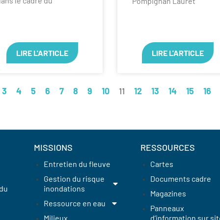
ans le cadre du
Pompignan Lauret
LIRE L'ARTICLE
LIRE L'ARTICLE
3
4
5
6
7
8
9
10
11
12
13
14
15
16
MISSIONS
RESSOURCES
Entretien du fleuve
Cartes
Gestion du risque
Documents cadre
 du
inondations
Magazines
Ressource en eau
Panneaux
Milieux
d’information sur sit