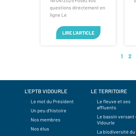
16/04/2025 Posez vos
d
questions directement en
ligne Le
LIRE L'ARTICLE
1
2
L'EPTB VIDOURLE
LE TERRITOIRE
Le mot du Président
Le fleuve et ses
affluents
Un peu d’histoire
Le bassin versant
Nos membres
Vidourle
Nos élus
La biodiversité du