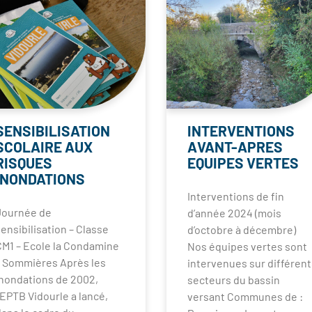
SENSIBILISATION
INTERVENTIONS
SCOLAIRE AUX
AVANT-APRES
RISQUES
EQUIPES VERTES
INONDATIONS
Interventions de fin
Journée de
d’année 2024 (mois
ensibilisation – Classe
d’octobre à décembre)
CM1 – Ecole la Condamine
Nos équipes vertes sont
– Sommières Après les
intervenues sur différent
inondations de 2002,
secteurs du bassin
’EPTB Vidourle a lancé,
versant Communes de :