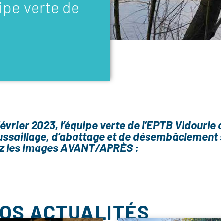
pe verte de
évrier 2023, l’équipe verte de l’EPTB Vidourle 
ussaillage, d’abattage et de désembâclement 
z les images AVANT/APRÈS :
NOS ACTUALITÉS