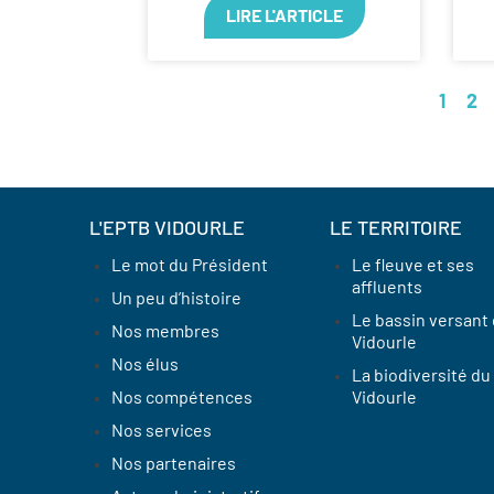
LIRE L'ARTICLE
1
2
L'EPTB VIDOURLE
LE TERRITOIRE
Le mot du Président
Le fleuve et ses
affluents
Un peu d’histoire
Le bassin versant
Nos membres
Vidourle
Nos élus
La biodiversité du
Nos compétences
Vidourle
Nos services
Nos partenaires