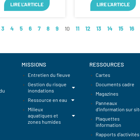
LIRE L'ARTICLE
LIRE L'ARTICLE
3
4
5
6
7
8
9
10
11
12
13
14
15
16
MISSIONS
RESSOURCES
Entretien du fleuve
Cartes
Gestion du risque
Documents cadre
 du
inondations
Magazines
Ressource en eau
Panneaux
Milieux
d’information sur sit
aquatiques et
Plaquettes
zones humides
information
Rapports d’activités