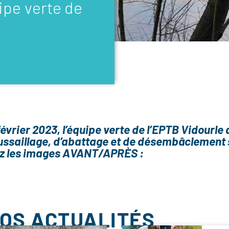
pe verte de
évrier 2023, l’équipe verte de l’EPTB Vidourle 
ussaillage, d’abattage et de désembâclement 
z les images AVANT/APRÈS :
NOS ACTUALITÉS