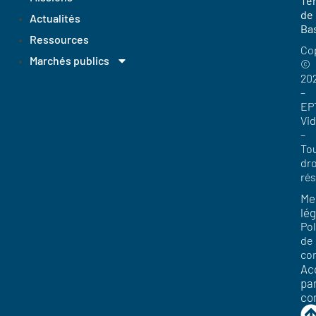
Ter
de
Actualités
Ba
Ressources
Co
Marchés publics
©
20
–
EP
Vi
–
To
dro
ré
Me
lég
Pol
de
con
Acc
pa
co