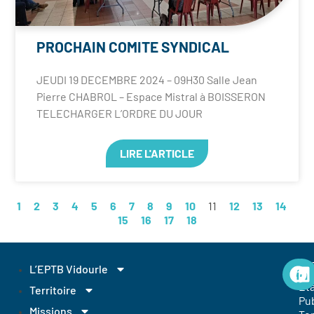
PROCHAIN COMITE SYNDICAL
JEUDI 19 DECEMBRE 2024 – 09H30 Salle Jean
Pierre CHABROL – Espace Mistral à BOISSERON
TELECHARGER L’ORDRE DU JOUR
LIRE L'ARTICLE
1
2
3
4
5
6
7
8
9
10
11
12
13
14
15
16
17
18
EP
L’EPTB Vidourle
Et
Territoire
Pub
Missions