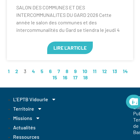
SALON DES COMMUNES ET DES
INTERCOMMUNALITES DU GARD 2026 Cette
année le salon des communes et des
intercommunalités du Gard se tiendra le jeudi 4
LIRE L'ARTICLE
1
2
3
4
5
6
7
8
9
10
11
12
13
14
15
16
17
18
EP
L’EPTB Vidourle
Et
Territoire
Pub
Missions
Ter
de
Actualités
Ba
Ressources