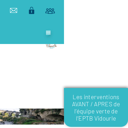
ETABLISSEMENT
PUBLIC
TERRITORIAL
DE BASSIN DU
VIDOURLE
Les interventions
AVANT / APRES de
l’équipe verte de
l’EPTB Vidourle