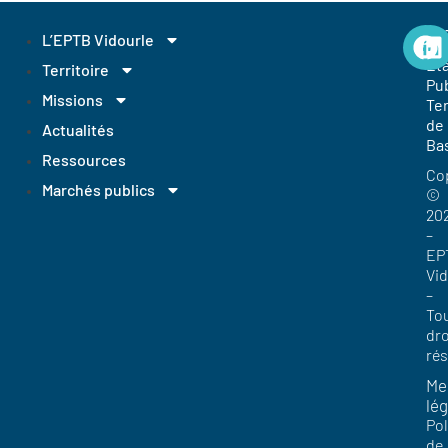
EP
L’EPTB Vidourle
Et
Territoire
Pub
Missions
Ter
de
Actualités
Ba
Ressources
Co
Marchés publics
©
20
–
EP
Vi
–
To
dro
ré
Me
lég
Pol
de