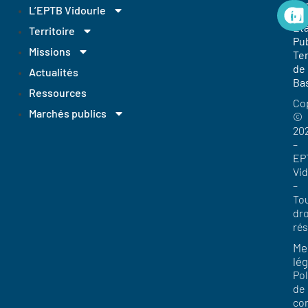
EP
L’EPTB Vidourle
Et
Territoire
Pub
Missions
Ter
de
Actualités
Ba
Ressources
Co
Marchés publics
©
20
–
EP
Vi
–
To
dro
ré
Me
lég
Pol
de
con