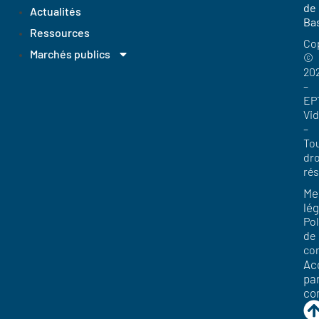
de
Actualités
Ba
Ressources
Co
Marchés publics
©
20
–
EP
Vi
–
To
dro
ré
Me
lég
Pol
de
con
Acc
pa
co