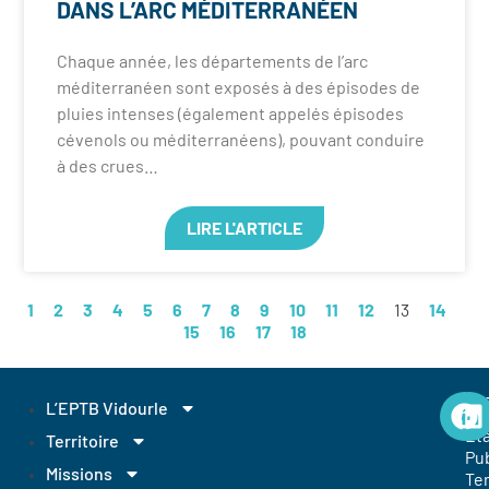
DANS L’ARC MÉDITERRANÉEN
Chaque année, les départements de l’arc
méditerranéen sont exposés à des épisodes de
pluies intenses (également appelés épisodes
cévenols ou méditerranéens), pouvant conduire
à des crues…
LIRE L'ARTICLE
1
2
3
4
5
6
7
8
9
10
11
12
13
14
15
16
17
18
EP
L’EPTB Vidourle
Et
Territoire
Pub
Missions
Ter