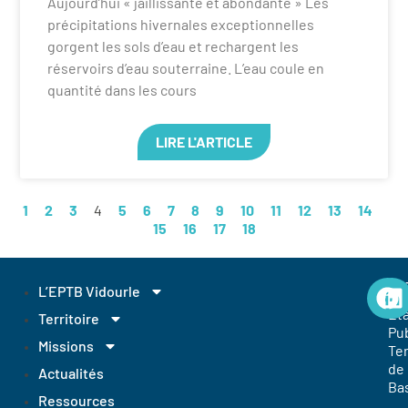
Aujourd’hui « jaillissante et abondante » Les
précipitations hivernales exceptionnelles
gorgent les sols d’eau et rechargent les
réservoirs d’eau souterraine. L’eau coule en
quantité dans les cours
LIRE L'ARTICLE
1
2
3
4
5
6
7
8
9
10
11
12
13
14
15
16
17
18
EP
L’EPTB Vidourle
Et
Territoire
Pub
Missions
Ter
de
Actualités
Ba
Ressources