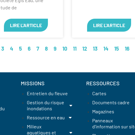
ociété Egis Eau, une
étude de
LIRE L'ARTICLE
LIRE L'ARTICLE
3
4
5
6
7
8
9
10
11
12
13
14
15
16
MISSIONS
RESSOURCES
Entretien du fleuve
Cartes
Gestion du risque
Documents cadre
 du
inondations
Magazines
Ressource en eau
Panneaux
Milieux
d’information sur sit
aquatiques et