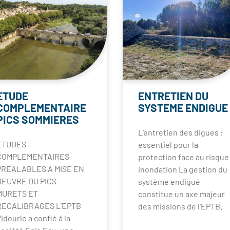
ETUDE
ENTRETIEN DU
COMPLEMENTAIRE
SYSTEME ENDIGUE
PICS SOMMIERES
L’entretien des digues :
ETUDES
essentiel pour la
COMPLEMENTAIRES
protection face au risque
PREALABLES A MISE EN
inondation La gestion du
OEUVRE DU PICS –
système endigué
MURETS ET
constitue un axe majeur
RECALIBRAGES L’EPTB
des missions de l’EPTB.
idourle a confié à la