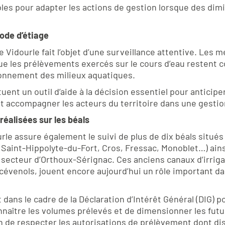
les pour adapter les actions de gestion lorsque des di
iode d’étiage
e Vidourle fait l’objet d’une surveillance attentive. Les 
ue les prélèvements exercés sur le cours d’eau restent c
ionnement des milieux aquatiques.
ent un outil d’aide à la décision essentiel pour anticipe
et accompagner les acteurs du territoire dans une gestio
éalisées sur les béals
rle assure également le suivi de plus de dix béals situés
 (Saint-Hippolyte-du-Fort, Cros, Fressac, Monoblet…) ain
secteur d’Orthoux-Sérignac. Ces anciens canaux d’irrigati
cévenols, jouent encore aujourd’hui un rôle important da
dans le cadre de la Déclaration d’Intérêt Général (DIG) po
naître les volumes prélevés et de dimensionner les fut
in de respecter les autorisations de prélèvement dont di