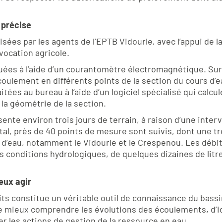
précise
sées par les agents de l’EPTB Vidourle, avec l’appui de l
 vocation agricole.
ées à l’aide d’un courantomètre électromagnétique. Sur l
coulement en différents points de la section du cours d’e
ées au bureau à l’aide d’un logiciel spécialisé qui calcule
la géométrie de la section.
te environ trois jours de terrain, à raison d’une inter
otal, près de 40 points de mesure sont suivis, dont une tr
s d’eau, notamment le Vidourle et le Crespenou. Les déb
es conditions hydrologiques, de quelques dizaines de litr
eux agir
bits constitue un véritable outil de connaissance du bas
 mieux comprendre les évolutions des écoulements, d’ide
er les actions de gestion de la ressource en eau.