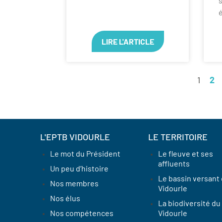
s
LIRE L'ARTICLE
1
2
L'EPTB VIDOURLE
LE TERRITOIRE
Le mot du Président
Le fleuve et ses
affluents
Un peu d’histoire
Le bassin versant
Nos membres
Vidourle
Nos élus
La biodiversité du
Nos compétences
Vidourle