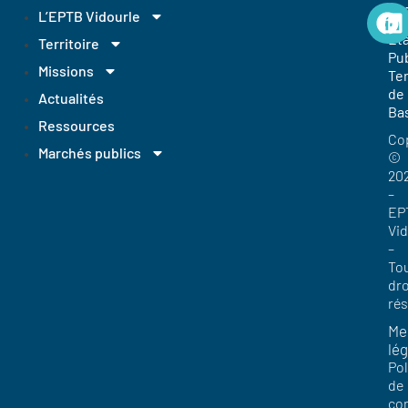
EP
L’EPTB Vidourle
Et
Territoire
Pub
Missions
Ter
de
Actualités
Ba
Ressources
Co
Marchés publics
©
20
–
EP
Vi
–
To
dro
ré
Me
lég
Pol
de
con