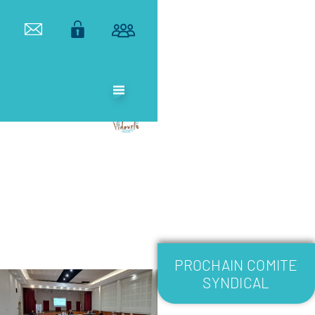
ETABLISSEMENT
PUBLIC
TERRITORIAL
DE BASSIN DU
VIDOURLE
PROCHAIN COMITE
SYNDICAL