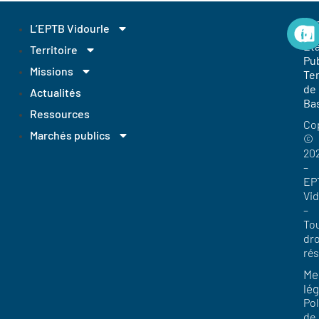
EP
L’EPTB Vidourle
Et
Territoire
Pub
Missions
Ter
de
Actualités
Ba
Ressources
Co
Marchés publics
©
20
–
EP
Vi
–
To
dro
ré
Me
lég
Pol
de