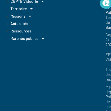
L’EPTB Vidourle
Et
Territoire
Pub
Missions
Ter
de
Actualités
Ba
Ressources
Co
Marchés publics
©
20
–
EP
Vi
–
To
dro
ré
Me
lég
Pol
de
con