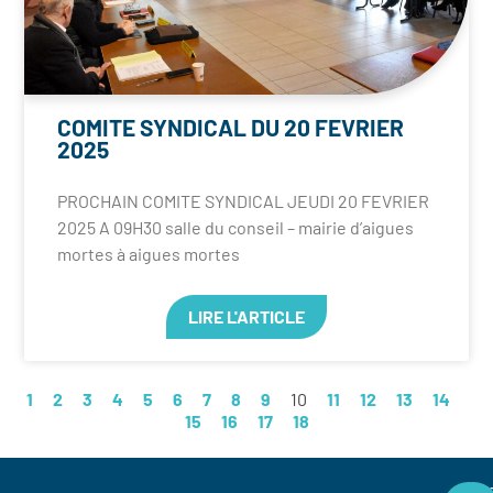
COMITE SYNDICAL DU 20 FEVRIER
2025
PROCHAIN COMITE SYNDICAL JEUDI 20 FEVRIER
2025 A 09H30 salle du conseil – mairie d’aigues
mortes à aigues mortes
LIRE L'ARTICLE
1
2
3
4
5
6
7
8
9
10
11
12
13
14
15
16
17
18
EP