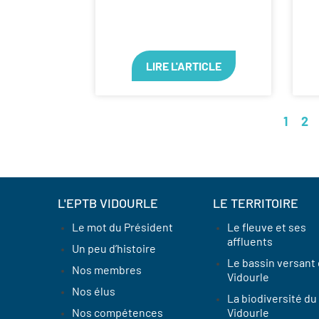
LIRE L'ARTICLE
1
2
L'EPTB VIDOURLE
LE TERRITOIRE
Le mot du Président
Le fleuve et ses
affluents
Un peu d’histoire
Le bassin versant
Nos membres
Vidourle
Nos élus
La biodiversité du
Nos compétences
Vidourle