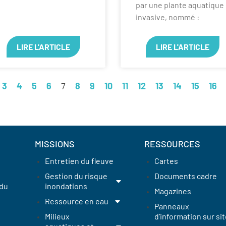
par une plante aquatique
invasive, nommé :
LIRE L'ARTICLE
LIRE L'ARTICLE
3
4
5
6
7
8
9
10
11
12
13
14
15
16
MISSIONS
RESSOURCES
Entretien du fleuve
Cartes
Gestion du risque
Documents cadre
 du
inondations
Magazines
Ressource en eau
Panneaux
Milieux
d’information sur sit