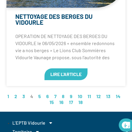
NETTOYAGE DES BERGES DU
VIDOURLE
OPERATION DE NETTOYAGE DES BERGES DU
VIDOURLE le 06/05/2026 « ensemble redonnons
vie a nos berges » Le Lions Club Sommières
Vidourle Vaunage propose, sous l’autorité des
LIRE L'ARTICLE
1
2
3
4
5
6
7
8
9
10
11
12
13
14
15
16
17
18
EP
L’EPTB Vidourle
Et
Territoire