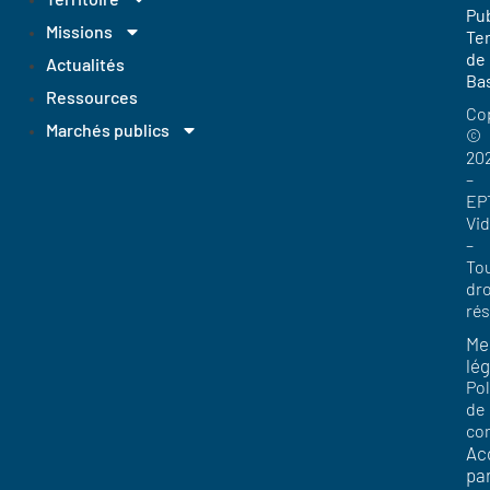
Pub
Missions
Ter
de
Actualités
Ba
Ressources
Co
Marchés publics
©
20
–
EP
Vi
–
To
dro
ré
Me
lég
Pol
de
con
Acc
pa