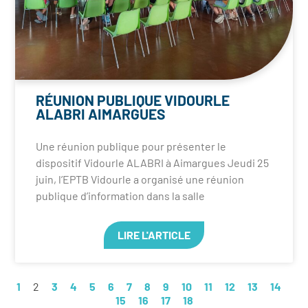
RÉUNION PUBLIQUE VIDOURLE
ALABRI AIMARGUES
Une réunion publique pour présenter le
dispositif Vidourle ALABRI à Aimargues Jeudi 25
juin, l’EPTB Vidourle a organisé une réunion
publique d’information dans la salle
LIRE L'ARTICLE
1
2
3
4
5
6
7
8
9
10
11
12
13
14
15
16
17
18