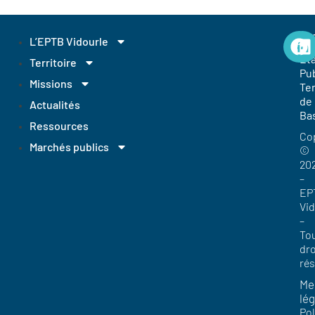
EP
L’EPTB Vidourle
Et
Territoire
Pub
Missions
Ter
de
Actualités
Ba
Ressources
Co
Marchés publics
©
20
–
EP
Vi
–
To
dro
ré
Me
lég
Pol