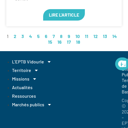
LIRE L'ARTICLE
1
2
3
4
5
6
7
8
9
10
11
12
13
14
15
16
17
18
EP
L’EPTB Vidourle
Et
Territoire
Pub
Missions
Ter
de
Actualités
Ba
Ressources
Co
Marchés publics
©
20
–
EP