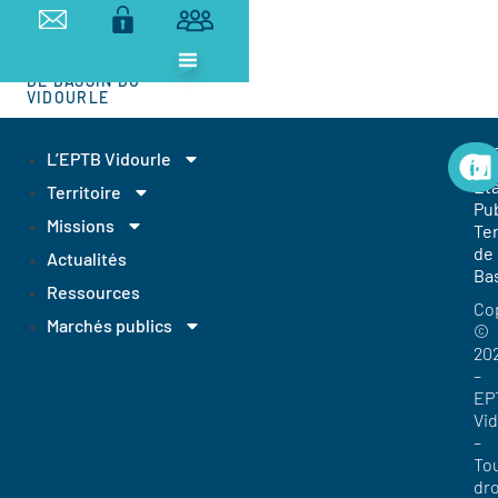
ETABLISSEMENT
PUBLIC
TERRITORIAL
DE BASSIN DU
VIDOURLE
EP
L’EPTB Vidourle
Et
Territoire
Pub
Missions
Ter
de
Actualités
Ba
Ressources
Co
Marchés publics
©
20
–
EP
Vi
–
To
dro