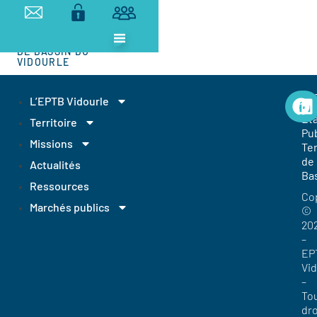
ETABLISSEMENT
PUBLIC
TERRITORIAL
DE BASSIN DU
VIDOURLE
EP
L’EPTB Vidourle
Et
Territoire
Pub
Missions
Ter
de
Actualités
Ba
Ressources
Co
Marchés publics
©
20
–
EP
Vi
–
To
dro