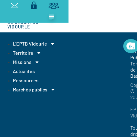
ETABLISSEMENT
PUBLIC
TERRITORIAL
DE BASSIN DU
VIDOURLE
EP
L’EPTB Vidourle
Et
Territoire
Pub
Missions
Ter
de
Actualités
Ba
Ressources
Co
Marchés publics
©
20
–
EP
Vi
–
To
dro