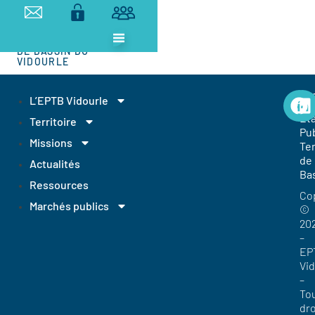
ETABLISSEMENT
PUBLIC
TERRITORIAL
DE BASSIN DU
VIDOURLE
EP
L’EPTB Vidourle
Et
Territoire
Pub
Missions
Ter
de
Actualités
Ba
Ressources
Co
Marchés publics
©
20
–
EP
Vi
–
To
dro