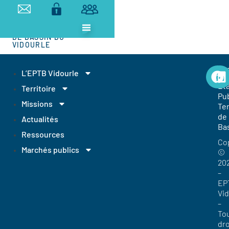
ETABLISSEMENT
PUBLIC
TERRITORIAL
DE BASSIN DU
VIDOURLE
EP
L’EPTB Vidourle
Et
Territoire
Pub
Missions
Ter
de
Actualités
Ba
Ressources
Co
Marchés publics
©
20
–
EP
Vi
–
To
dro