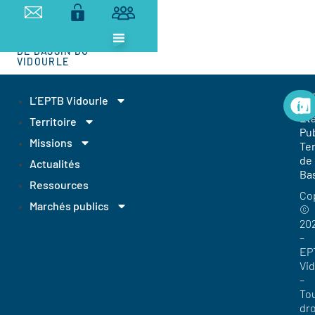
ETABLISSEMENT
PUBLIC
TERRITORIAL
DE BASSIN DU
VIDOURLE
EP
L’EPTB Vidourle
Et
Territoire
Pub
Missions
Ter
de
Actualités
Ba
Ressources
Co
Marchés publics
©
20
–
EP
Vi
–
To
dro