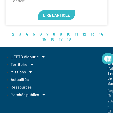
déficit
LIRE L'ARTICLE
1
2
3
4
5
6
7
8
9
10
11
12
13
14
15
16
17
18
EP
L’EPTB Vidourle
Et
Territoire
Pub
Missions
Ter
de
Actualités
Ba
Ressources
Co
Marchés publics
©
20
–
EP