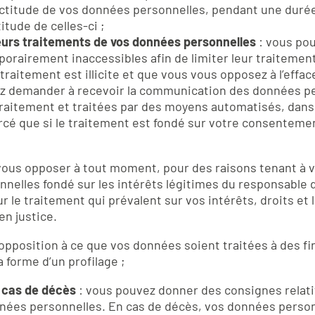
actitude de vos données personnelles, pendant une duré
itude de celles-ci ;
sieurs traitements de vos données personnelles
: vous po
rairement inaccessibles afin de limiter leur traitement 
traitement est illicite et que vous vous opposez à l’eff
z demander à recevoir la communication des données p
traitement et traitées par des moyens automatisés, dan
ercé que si le traitement est fondé sur votre consentemen
ous opposer à tout moment, pour des raisons tenant à vot
elles fondé sur les intérêts légitimes du responsable de
 le traitement qui prévalent sur vos intérêts, droits et l
en justice.
’opposition à ce que vos données soient traitées à des f
 forme d’un profilage ;
n cas de décès
: vous pouvez donner des consignes relativ
nées personnelles. En cas de décès, vos données person