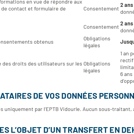
formations en vue de répondre aux
2 an
de contact et formulaire de
Consentement
donné
2 an
Consentement
donné
Obligations
consentements obtenus
Jusqu
légales
1 an p
rectif
des droits des utilisateurs sur les
Obligations
limit
légales
6 ans
d’opp
NATAIRES DE VOS DONNÉES PERSONN
s uniquement par l’EPTB Vidourle. Aucun sous-traitant, 
S L’OBJET D’UN TRANSFERT EN DEH