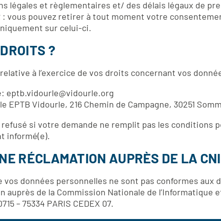
ns légales et règlementaires et/ des délais légaux de pr
t
: vous pouvez retirer à tout moment votre consentemen
niquement sur celui-ci.
DROITS ?
elative à l’exercice de vos droits concernant vos donné
ée: eptb.vidourle@vidourle.org
stale EPTB Vidourle, 216 Chemin de Campagne, 30251 Som
e refusé si votre demande ne remplit pas les conditions 
t informé(e).
NE RÉCLAMATION AUPRÈS DE LA CNI
e vos données personnelles ne sont pas conformes aux di
 auprès de la Commission Nationale de l’Informatique et
80715 – 75334 PARIS CEDEX 07.