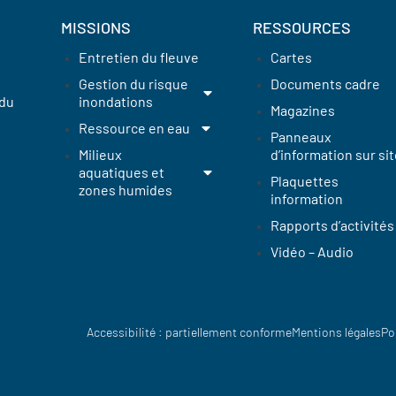
MISSIONS
RESSOURCES
Entretien du fleuve
Cartes
Gestion du risque
Documents cadre
 du
inondations
Magazines
Ressource en eau
Panneaux
Milieux
d’information sur sit
aquatiques et
Plaquettes
zones humides
information
Rapports d’activités
Vidéo – Audio
Accessibilité : partiellement conforme
Mentions légales
Po