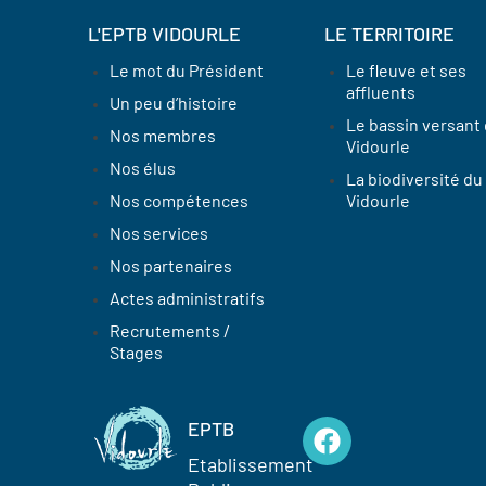
L'EPTB VIDOURLE
LE TERRITOIRE
Le mot du Président
Le fleuve et ses
affluents
Un peu d’histoire
Le bassin versant
Nos membres
Vidourle
Nos élus
La biodiversité du
Nos compétences
Vidourle
Nos services
Nos partenaires
Actes administratifs
Recrutements /
Stages
EPTB
Etablissement