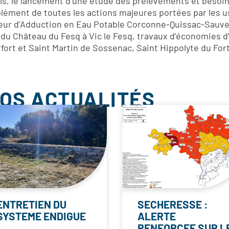
ls, le lancement d’une étude des prélèvements et besoins
lément de toutes les actions majeures portées par les 
eur d’Adduction en Eau Potable Corconne-Quissac-Sauve,
l du Château du Fesq à Vic le Fesq, travaux d’économies d
ort et Saint Martin de Sossenac, Saint Hippolyte du For
NOS ACTUALITÉS
ENTRETIEN DU
SECHERESSE :
SYSTEME ENDIGUE
ALERTE
RENFORCEE SUR L