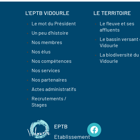
L'EPTB VIDOURLE
LE TERRITOIRE
Le mot du Président
Le fleuve et ses
affluents
Un peu d’histoire
Le bassin versant
Nos membres
Vidourle
Nos élus
La biodiversité du
Nos compétences
Vidourle
Nos services
Nos partenaires
Actes administratifs
Recrutements /
Stages
EPTB
Etablissement