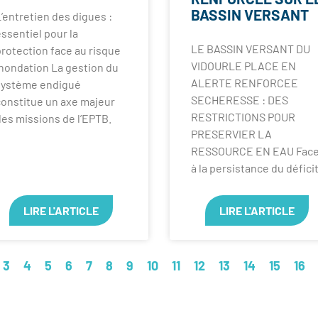
BASSIN VERSANT
’entretien des digues :
ssentiel pour la
LE BASSIN VERSANT DU
rotection face au risque
VIDOURLE PLACE EN
nondation La gestion du
ALERTE RENFORCEE
système endigué
SECHERESSE : DES
constitue un axe majeur
RESTRICTIONS POUR
es missions de l’EPTB.
PRESERVIER LA
RESSOURCE EN EAU Fac
à la persistance du défici
LIRE L'ARTICLE
LIRE L'ARTICLE
3
4
5
6
7
8
9
10
11
12
13
14
15
16