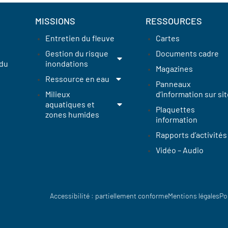
MISSIONS
RESSOURCES
Entretien du fleuve
Cartes
Gestion du risque
Documents cadre
 du
inondations
Magazines
Ressource en eau
Panneaux
Milieux
d’information sur sit
aquatiques et
Plaquettes
zones humides
information
Rapports d’activités
Vidéo – Audio
Accessibilité : partiellement conforme
Mentions légales
Po