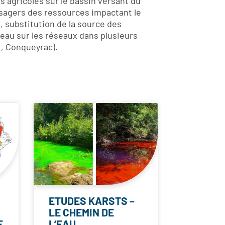
 agricoles sur le bassin versant du
usagers des ressources impactant le
 substitution de la source des
’eau sur les réseaux dans plusieurs
t, Conqueyrac).
ETUDES KARSTS –
LE CHEMIN DE
E
L’EAU