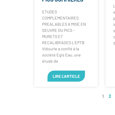
L
ETUDES
e
COMPLEMENTAIRES
p
PREALABLES A MISE EN
i
OEUVRE DU PICS –
MURETS ET
RECALIBRAGES L’EPTB
d
Vidourle a confié à la
société Egis Eau, une
étude de
LIRE L'ARTICLE
1
2