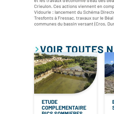
et les travaux d’économie d’eau des béa
Crieulon. Ces actions viennent en comp
Vidourle : lancement du Schéma Direct
Tresfonts à Fressac, travaux sur le Béa
communes du bassin versant (Cros, Durf
VOIR TOUTES 
ETUDE
COMPLEMENTAIRE
PICS SOMMIERES