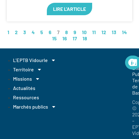
LIRE L'ARTICLE
1
2
3
4
5
6
7
8
9
10
11
12
13
14
15
16
17
18
EP
L’EPTB Vidourle
Et
Territoire
Pub
Missions
Ter
de
Actualités
Ba
Ressources
Co
Marchés publics
©
20
–
EP
Vi