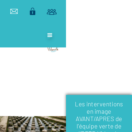
ETABLISSEMENT
PUBLIC
TERRITORIAL
DE BASSIN DU
VIDOURLE
Les interventions
en image
AVANT/APRES de
l’équipe verte de