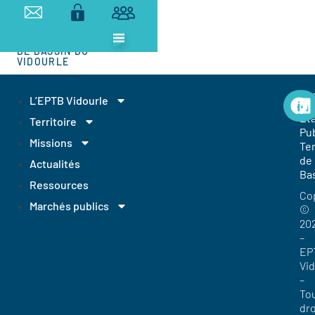
ETABLISSEMENT
PUBLIC
TERRITORIAL
DE BASSIN DU
VIDOURLE
EP
L’EPTB Vidourle
Et
Territoire
Pub
Missions
Ter
de
Actualités
Ba
Ressources
Co
Marchés publics
©
20
–
EP
Vi
–
To
dro