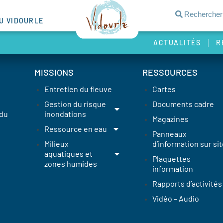
DU VIDOURLE
ACTUALITÉS
R
MISSIONS
RESSOURCES
Entretien du fleuve
Cartes
Gestion du risque
Documents cadre
 du
inondations
Magazines
Ressource en eau
Panneaux
Milieux
d’information sur sit
aquatiques et
Plaquettes
zones humides
information
Rapports d’activités
Vidéo – Audio